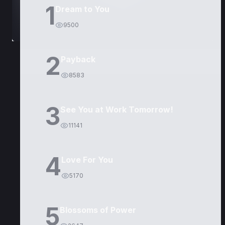
1
Dream to You
9500
2
Payback
8583
3
See You at Work Tomorrow!
11141
4
Love For You
5170
5
Blossoms of Power