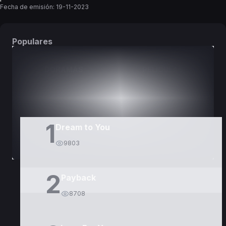
Fecha de emisión:
19-11-2023
Populares
DORAMAS
PELÍCULAS
1
Dream to You
9803
2
Payback
8708