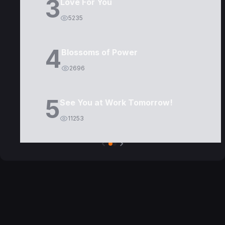
3
Love For You
5235
4
Blossoms of Power
2696
5
See You at Work Tomorrow!
11253