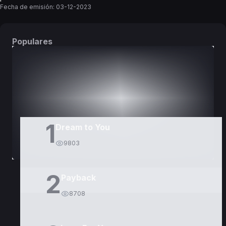
Fecha de emisión:
03-12-2023
Populares
DORAMAS
PELÍCULAS
1
Dream to You
9803
2
Payback
8708