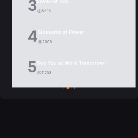
3
Love For You
5235
4
Blossoms of Power
2696
5
See You at Work Tomorrow!
11253