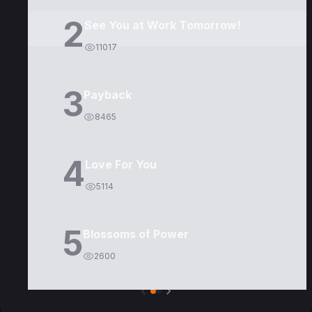
2
See You at Work Tomorrow!
11017
3
Payback
8465
4
Love For You
5114
5
Blossoms of Power
2600