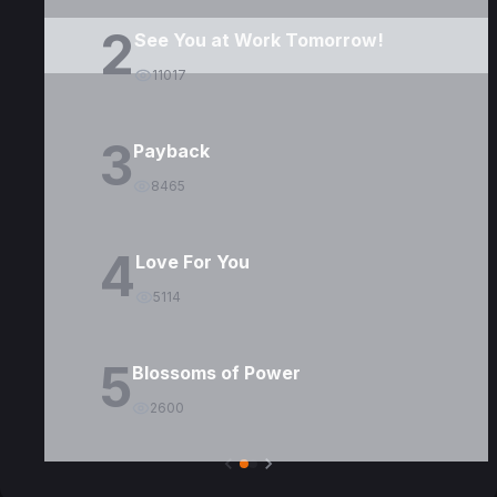
2
See You at Work Tomorrow!
11017
3
Payback
8465
4
Love For You
5114
5
Blossoms of Power
2600