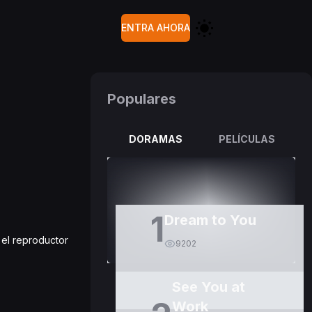
ENTRA AHORA
Populares
DORAMAS
PELÍCULAS
1
Dream to You
 el reproductor
9202
See You at
Work