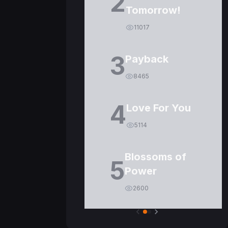
2
Tomorrow!
11017
3
Payback
8465
4
Love For You
5114
Blossoms of
5
Power
2600