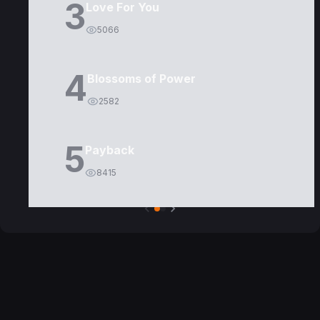
3
Love For You
5066
4
Blossoms of Power
2582
5
Payback
8415