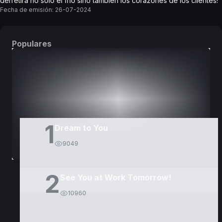
derretirá no solo el frío sino también los corazones de los clientes!
Fecha de emisión:
26-07-2024
Populares
DORAMAS
PELÍCULAS
1
Dream to You
9049
2
See You at Work Tomorrow!
10960