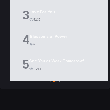
3
Love For You
5235
4
Blossoms of Power
2696
5
See You at Work Tomorrow!
11253