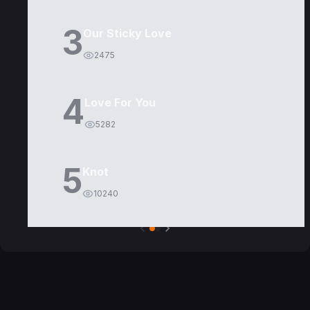
3
Our Sticky Love
2475
4
Love For You
5282
5
Knot
10240