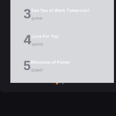
3
See You at Work Tomorrow!
11141
4
Love For You
5170
5
Blossoms of Power
2647