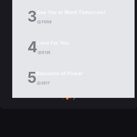
3
See You at Work Tomorrow!
11056
4
Love For You
5135
5
Blossoms of Power
2617