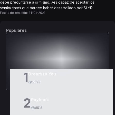
debe preguntarse a sí mismo, ¿es capaz de aceptar los
sentimientos que parece haber desarrollado por Si Yi?
Fecha de emisión:
31-01-2021
Populares
DORAMAS
PELÍCULAS
1
Dream to You
9323
2
Payback
8518