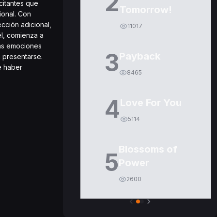
2
citantes que
Tomorrow!
ional. Con
ección adicional,
11017
él, comienza a
las emociones
3
Payback
 presentarse.
e haber
8465
4
Love For You
5114
Blossoms of
5
Power
2600