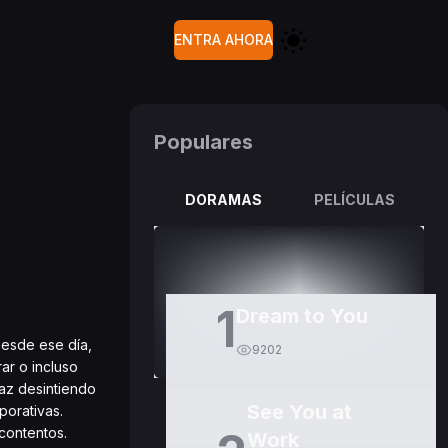
ENTRA AHORA
Populares
DORAMAS
PELÍCULAS
1
Dream to You
Desde ese día,
9202
ar o incluso
az desintiendo
See You at
porativas.
contentos.
Work