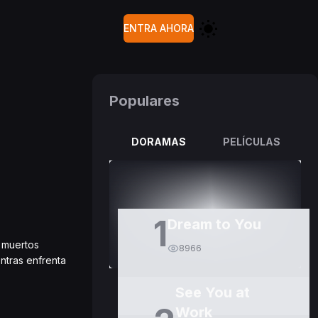
ENTRA AHORA
Populares
DORAMAS
PELÍCULAS
1
Dream to You
s muertos
8966
ntras enfrenta
See You at
Work