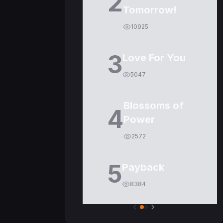
2
Tomorrow!
10925
3
Love For You
5047
Blossoms of
4
Power
2572
5
Payback
8384