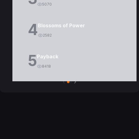
5070
4
Blossoms of Power
2582
5
Payback
8418