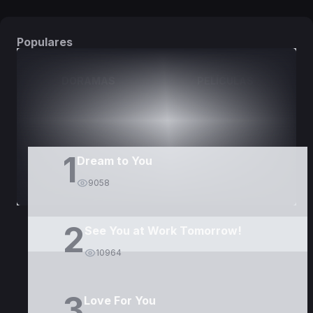
Populares
DORAMAS
PELÍCULAS
1
Dream to You
9058
2
See You at Work Tomorrow!
10964
3
Love For You