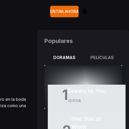
ENTRA AHORA
Populares
DORAMAS
PELÍCULAS
1
Dream to You
dro en la boda
9108
enza como una
See You at
Work