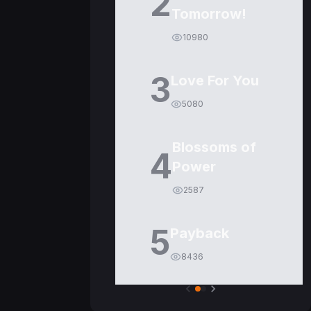
2
Tomorrow!
10980
3
Love For You
5080
Blossoms of
4
Power
2587
5
Payback
8436