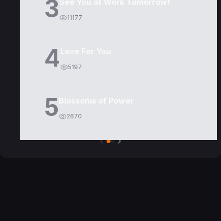
3
See You at Work Tomorrow!
11177
4
Love For You
5197
5
Blossoms of Power
2670