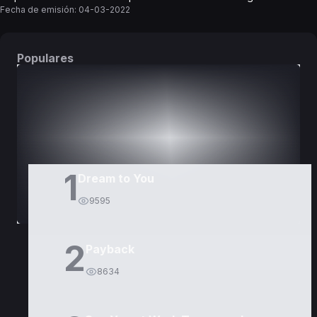
Fecha de emisión:
04-03-2022
Populares
DORAMAS
PELÍCULAS
1
Dream to You
9595
2
Payback
8634