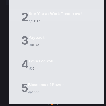
2
See You at Work Tomorrow!
11017
3
Payback
8465
4
Love For You
5114
5
Blossoms of Power
2600