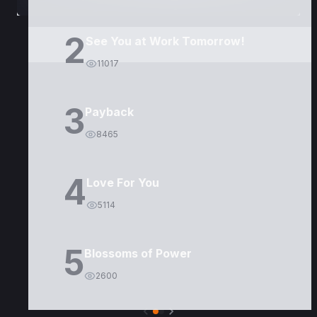
2
See You at Work Tomorrow!
11017
3
Payback
8465
4
Love For You
5114
5
Blossoms of Power
2600