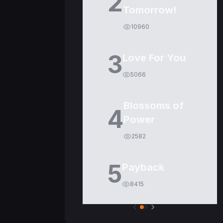
2
Tomorrow!
10960
3
Love For You
5066
Blossoms of
4
Power
2582
5
Payback
8415