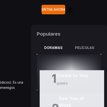
ENTRA AHORA
Populares
DORAMAS
PELÍCULAS
1
Dream to You
ódicos). Es una
9053
 enemigos
See You at
Work