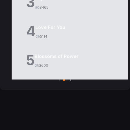
3
8465
4
Love For You
5114
5
Blossoms of Power
2600