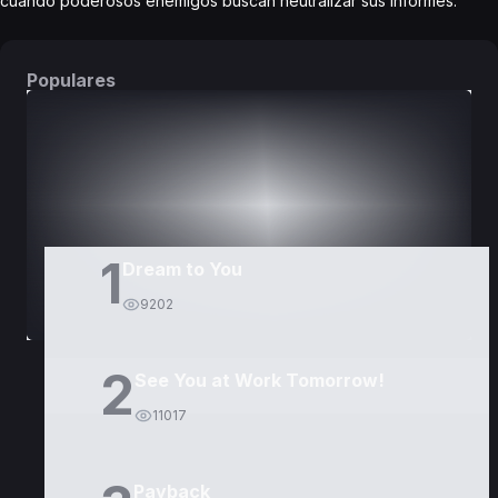
cuando poderosos enemigos buscan neutralizar sus informes.
Populares
DORAMAS
PELÍCULAS
1
Dream to You
9202
2
See You at Work Tomorrow!
11017
Payback