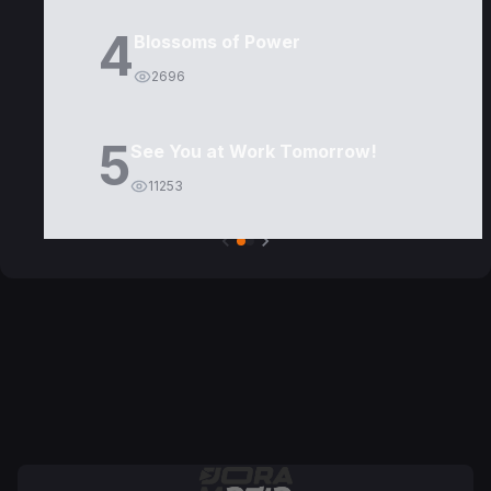
4
Blossoms of Power
2696
5
See You at Work Tomorrow!
11253