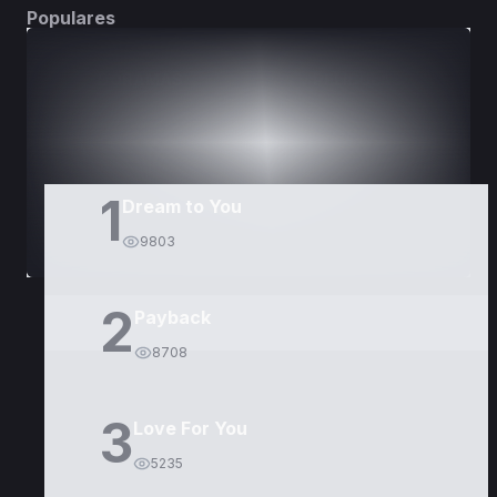
Populares
DORAMAS
PELÍCULAS
1
Dream to You
9803
2
Payback
8708
3
Love For You
5235