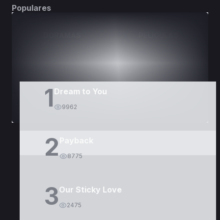
Populares
DORAMAS
PELÍCULAS
1
Dream to You
9962
2
Payback
8775
3
Our Sticky Love
2475