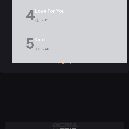
4
Love For You
5282
5
Knot
10240