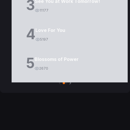
3
See You at Work Tomorrow!
11177
4
Love For You
5197
5
Blossoms of Power
2670