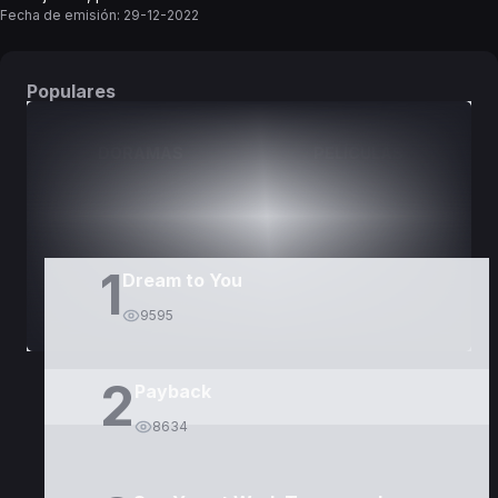
Fecha de emisión:
29-12-2022
Populares
DORAMAS
PELÍCULAS
1
Dream to You
9595
2
Payback
8634