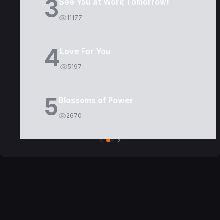
3
See You at Work Tomorrow!
11177
4
Love For You
5197
5
Blossoms of Power
2670