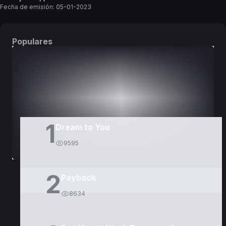
Fecha de emisión:
05-01-2023
Populares
DORAMAS
PELÍCULAS
1
Dream to You
9595
2
Payback
8634