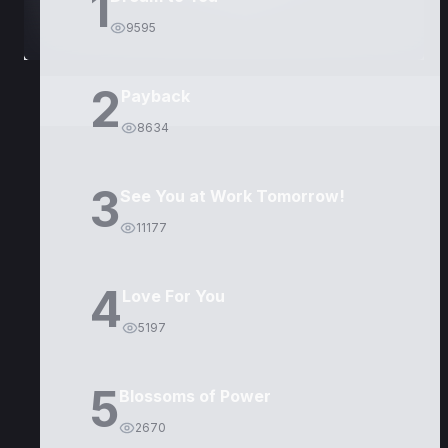
1
9595
2
Payback
8634
3
See You at Work Tomorrow!
11177
4
Love For You
5197
5
Blossoms of Power
2670