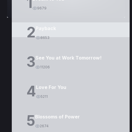
1
9679
2
Payback
8653
3
See You at Work Tomorrow!
11206
4
Love For You
5211
5
Blossoms of Power
2674