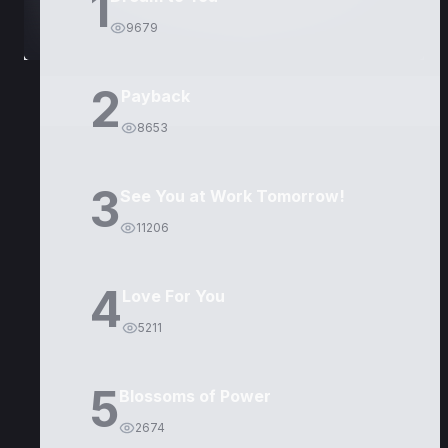
1
9679
2
Payback
8653
3
See You at Work Tomorrow!
11206
4
Love For You
5211
5
Blossoms of Power
2674