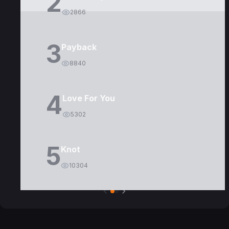
2
2866
3
Payback
8840
4
Love For You
5302
5
Knot
10304