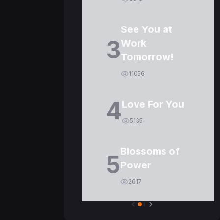
See You at
3
Work
Tomorrow!
11056
4
Love For You
5135
Blossoms of
5
Power
2617