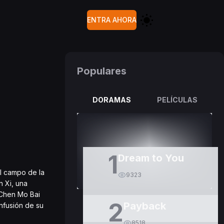
ENTRA AHORA
Populares
DORAMAS
PELÍCULAS
1
Dream to You
l campo de la
9323
n Xi, una
 Chen Mo Bai
2
Payback
nfusión de su
8518