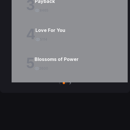
3
Payback
8465
4
Love For You
5114
5
Blossoms of Power
2600