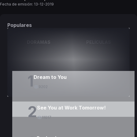
Fecha de emisión:
13-12-2019
Populares
DORAMAS
PELÍCULAS
1
Dream to You
9202
2
See You at Work Tomorrow!
11017