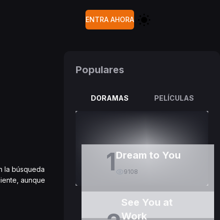
ENTRA AHORA
Populares
DORAMAS
PELÍCULAS
1
Dream to You
en la búsqueda
9108
uiente, aunque
See You at
Work