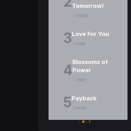
2
Tomorrow!
10980
3
Love For You
5080
Blossoms of
4
Power
2587
5
Payback
8436