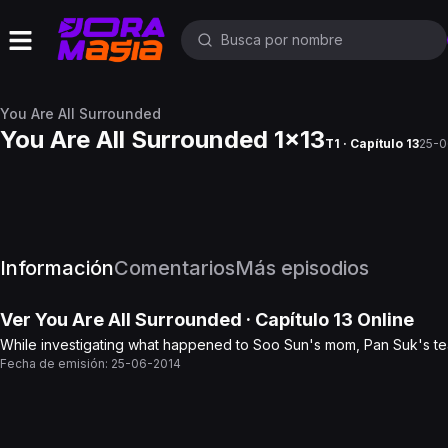
You Are All Surrounded
You Are All Surrounded 1x13
T1 · Capítulo 13
25-0
Información
Comentarios
Más episodios
Ver
You Are All Surrounded
· Capítulo
13
Online
While investigating what happened to Soo Sun's mom, Pan Suk's t
Fecha de emisión:
25-06-2014