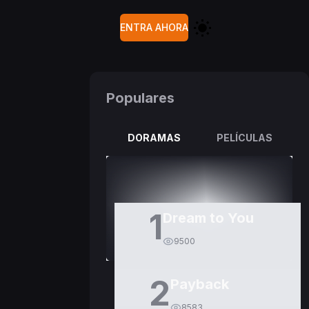
ENTRA AHORA
Populares
DORAMAS
PELÍCULAS
1
Dream to You
9500
2
Payback
8583