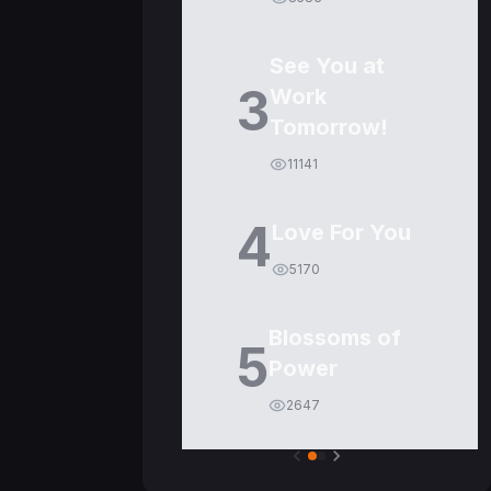
See You at
3
Work
Tomorrow!
11141
4
Love For You
5170
Blossoms of
5
Power
2647