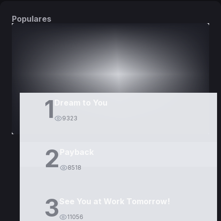
Populares
DORAMAS
PELÍCULAS
1
Dream to You
9323
2
Payback
8518
3
See You at Work Tomorrow!
11056