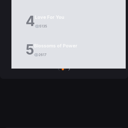
4
Love For You
5135
5
Blossoms of Power
2617