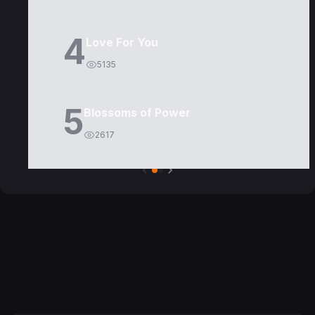
4
Love For You
5135
5
Blossoms of Power
2617