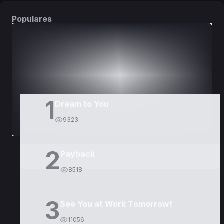
Populares
DORAMAS
PELÍCULAS
1
Dream to You
9323
2
Payback
8518
3
See You at Work Tomorrow!
11056