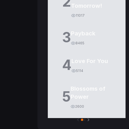
2
Tomorrow!
11017
3
Payback
8465
4
Love For You
5114
Blossoms of
5
Power
2600