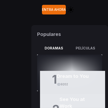
ENTRA AHORA
Populares
DORAMAS
PELÍCULAS
1
Dream to You
9202
See You at
Work