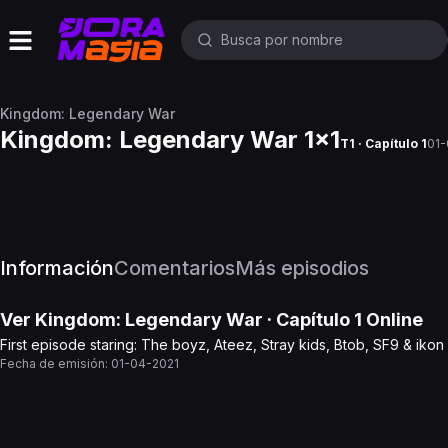
Kingdom: Legendary War
Kingdom: Legendary War 1x1
T1 · Capítulo 1
01-
Información
Comentarios
Más episodios
Ver
Kingdom: Legendary War
· Capítulo
1
Online
First episode staring: The boyz, Ateez, Stray kids, Btob, SF9 & ikon
Fecha de emisión:
01-04-2021