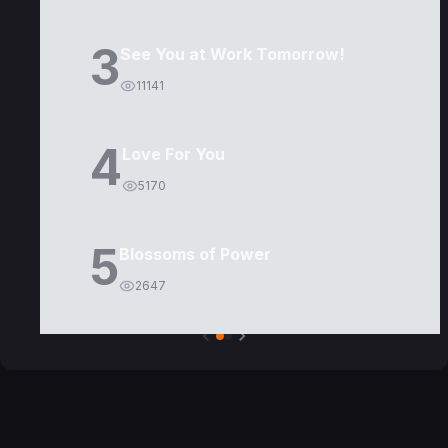
3
See You at Work Tomorrow!
11141
4
Love For You
5170
5
Blossoms of Power
2647