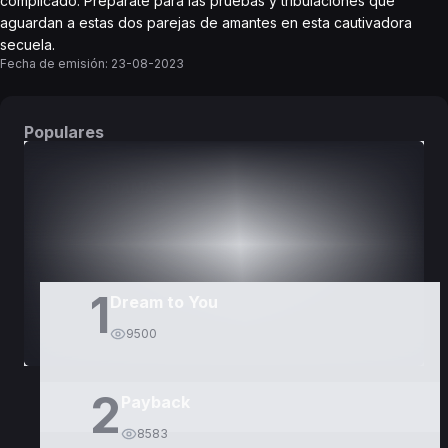
complicado. Prepárate para las pruebas y tribulaciones que
aguardan a estas dos parejas de amantes en esta cautivadora
secuela.
Fecha de emisión:
23-08-2023
Populares
DORAMAS
PELÍCULAS
1
Dream to You
9500
2
Payback
8583