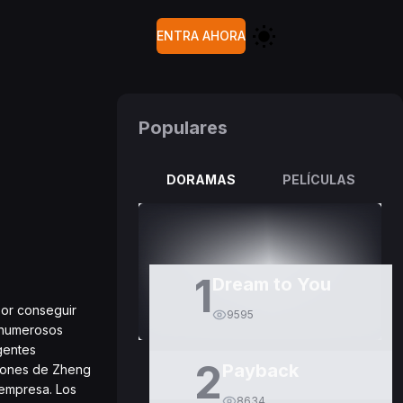
ENTRA AHORA
Populares
DORAMAS
PELÍCULAS
1
Dream to You
por conseguir
9595
o numerosos
gentes
2
Payback
niones de Zheng
 empresa. Los
8634