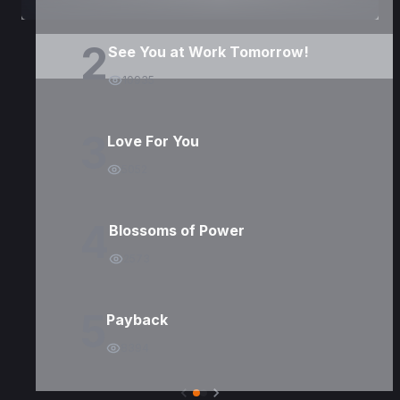
2
See You at Work Tomorrow!
10935
3
Love For You
5052
4
Blossoms of Power
2573
5
Payback
8394