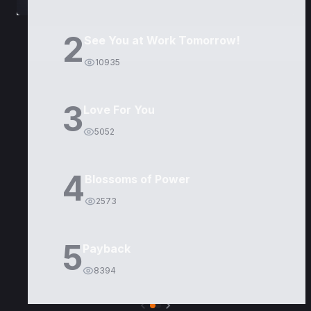
2
See You at Work Tomorrow!
10935
3
Love For You
5052
4
Blossoms of Power
2573
5
Payback
8394