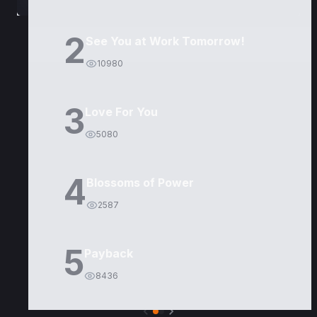
2
See You at Work Tomorrow!
10980
3
Love For You
5080
4
Blossoms of Power
2587
5
Payback
8436