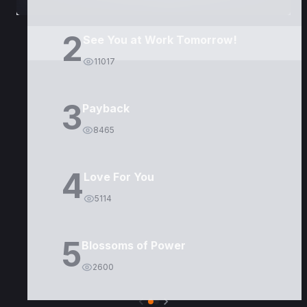
2
See You at Work Tomorrow!
11017
3
Payback
8465
4
Love For You
5114
5
Blossoms of Power
2600