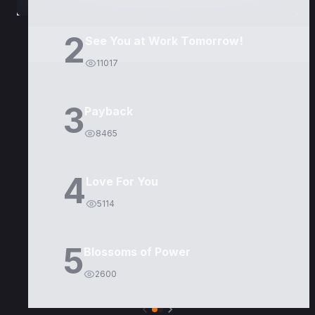
2
See You at Work Tomorrow!
11017
3
Payback
8465
4
Love For You
5114
5
Blossoms of Power
2600