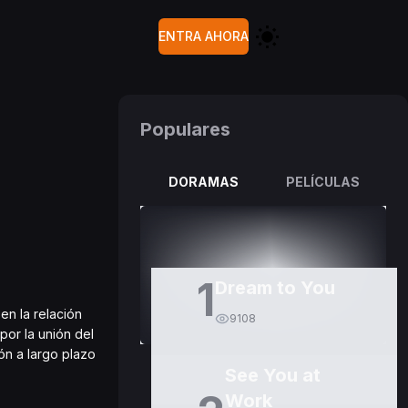
ENTRA AHORA
Populares
DORAMAS
PELÍCULAS
1
Dream to You
en la relación
9108
por la unión del
ón a largo plazo
See You at
Work