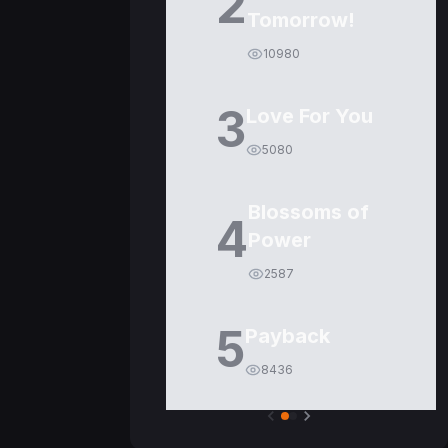
2
Tomorrow!
10980
3
Love For You
5080
Blossoms of
4
Power
2587
5
Payback
8436