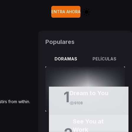
ENTRA AHORA
Populares
DORAMAS
PELÍCULAS
1
Dream to You
irs from within.
9108
See You at
Work