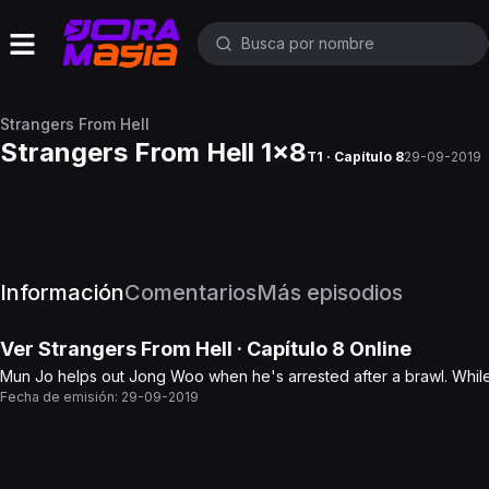
Strangers From Hell
Strangers From Hell 1x8
T1 · Capítulo 8
29-09-2019
Información
Comentarios
Más episodios
Ver
Strangers From Hell
· Capítulo
8
Online
Mun Jo helps out Jong Woo when he's arrested after a brawl. While t
Fecha de emisión:
29-09-2019