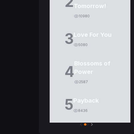
2
Tomorrow!
10980
3
Love For You
5080
Blossoms of
4
Power
2587
5
Payback
8436